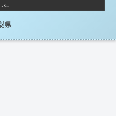
した。
梨県