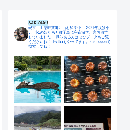
saki2450
現在、山梨軒某町に山村留学中。
2021年度は小
3、小1の娘たちと種子島に宇宙留学、家族留学
していました！
興味ある方はぜひブログもご覧
くださいね！
Twitterもやってます。sakipoponで
検索してね！