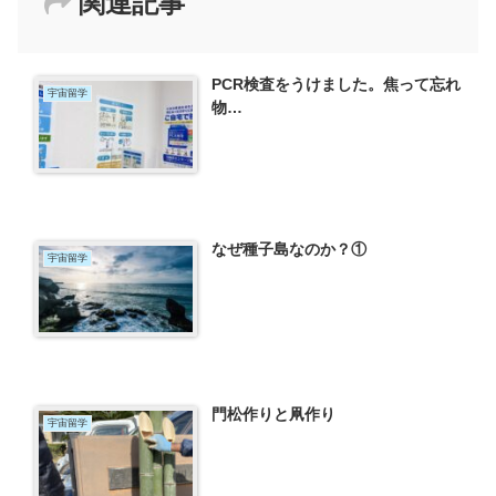
関連記事
PCR検査をうけました。焦って忘れ
宇宙留学
物…
なぜ種子島なのか？①
宇宙留学
門松作りと凧作り
宇宙留学